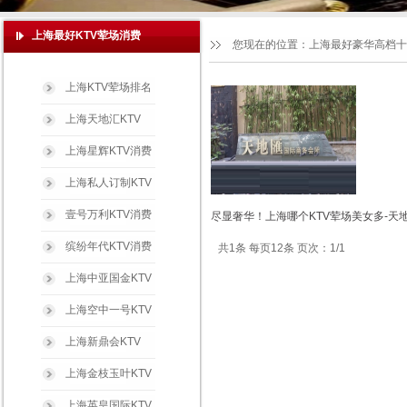
上海最好KTV荤场消费
您现在的位置：
上海最好豪华高档十
上海KTV荤场排名
上海天地汇KTV
上海星辉KTV消费
上海私人订制KTV
壹号万利KTV消费
尽显奢华！上海哪个KTV荤场美女多-天
缤纷年代KTV消费
共1条 每页12条 页次：1/1
上海中亚国金KTV
上海空中一号KTV
上海新鼎会KTV
上海金枝玉叶KTV
上海英皇国际KTV