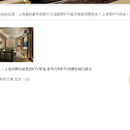
现在的位置：
上海最好豪华高档十大顶级荤KTV真空体验消费排名
>
上海荤KTV排名
>
！上海消费比较贵的KTV荤场-壹号万利KTV消费价格口碑点
每页12条 页次：1/1