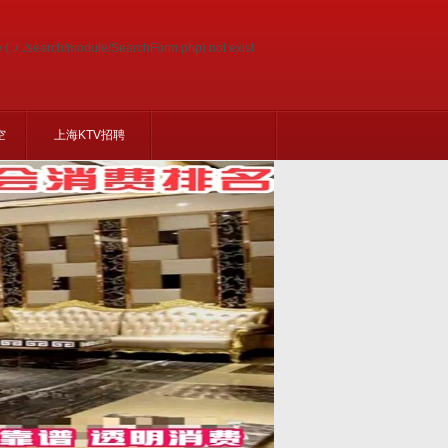
e (../../search/module/SearchForm.php) not exist
空
上海KTV招聘