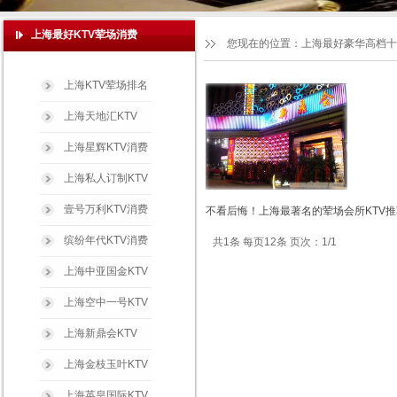
上海最好KTV荤场消费
您现在的位置：
上海最好豪华高档十
上海KTV荤场排名
上海天地汇KTV
上海星辉KTV消费
上海私人订制KTV
壹号万利KTV消费
不看后悔！上海最著名的荤场会所KTV推
缤纷年代KTV消费
共1条 每页12条 页次：1/1
上海中亚国金KTV
上海空中一号KTV
上海新鼎会KTV
上海金枝玉叶KTV
上海英皇国际KTV