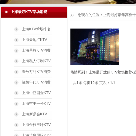
上海最好KTV荤场消费
您现在的位置：
上海最好豪华高档十
上海KTV荤场排名
上海天地汇KTV
上海星辉KTV消费
上海私人订制KTV
壹号万利KTV消费
热情周到！上海最开放的KTV荤场推荐-
缤纷年代KTV消费
共1条 每页12条 页次：1/1
上海中亚国金KTV
上海空中一号KTV
上海新鼎会KTV
上海金枝玉叶KTV
上海英皇国际KTV