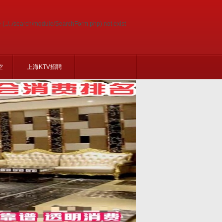
e (../../search/module/SearchForm.php) not exist
空
上海KTV招聘