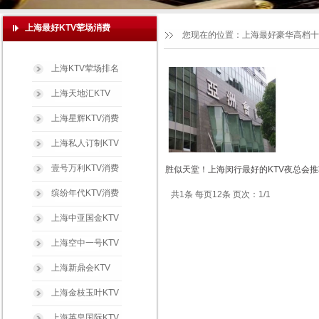
上海最好KTV荤场消费
您现在的位置：
上海最好豪华高档十
上海KTV荤场排名
上海天地汇KTV
上海星辉KTV消费
上海私人订制KTV
壹号万利KTV消费
胜似天堂！上海闵行最好的KTV夜总会推
缤纷年代KTV消费
共1条 每页12条 页次：1/1
上海中亚国金KTV
上海空中一号KTV
上海新鼎会KTV
上海金枝玉叶KTV
上海英皇国际KTV